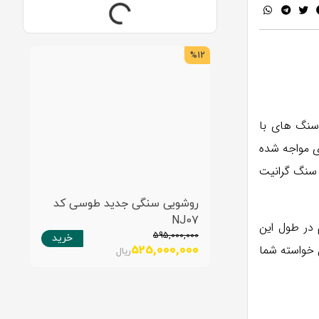
%5
%12
 سنگ های با
ی مواجه شده
 سنگ گرانیت
روشویی سنگی جدید طوسی کد
ر
NJ07
کد 
در طول این
00
595,000,000
خرید
 خواسته شما
0
525,000,000
ریال