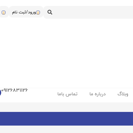
ورود/ثبت نام
09126831126
وبلاگ
درباره ما
تماس باما