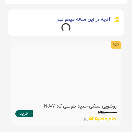
آنچه در این مقاله میخوانیم
5
%12
روشویی سنگی جدید طوسی کد NJ07
595,000,000
خرید
525,000,000
ریال