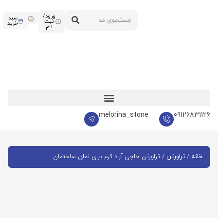
ورود/
سبد
ثبت
خرید
نام
melorina_stone
09126831126
/
/ تراورتن حاجی آباد کرم برای نمای ساختمان
خانه
تراورتن